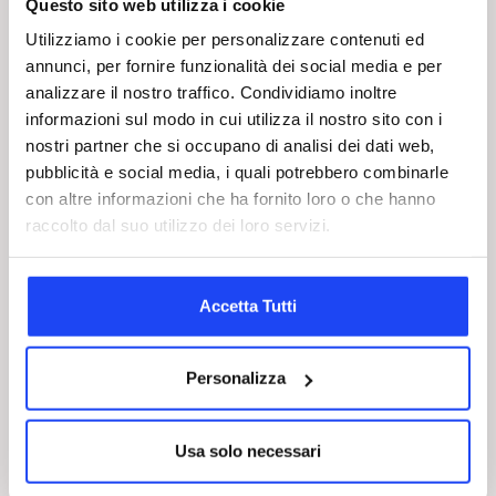
Questo sito web utilizza i cookie
decidere di analizzarli ed eventualmente acquistarli dopo
aver consultato le schede e le recensioni da PC.
Utilizziamo i cookie per personalizzare contenuti ed
La rapidità, la modalità e l’attenzione che ne trarrà renderà il
annunci, per fornire funzionalità dei social media e per
suo approccio con il marchio un’esperienza da riprovare e
analizzare il nostro traffico. Condividiamo inoltre
condividere.
informazioni sul modo in cui utilizza il nostro sito con i
Creazione di un vantaggio competitivo
nostri partner che si occupano di analisi dei dati web,
pubblicità e social media, i quali potrebbero combinarle
Un approccio concentrato sul cliente permette di distinguersi
ai suoi occhi, soprattutto in un contesto in cui l’utente è
con altre informazioni che ha fornito loro o che hanno
bombardato costantemente da messaggi promozionali di
raccolto dal suo utilizzo dei loro servizi.
ogni genere.
Fornire un servizio e un’attenzione impeccabile lungo tutta
la customer journey pone le basi per una
relazione più
Accetta Tutti
profonda e duratura nel tempo
. E ciò è ancora più
importante se si pensa che il campo da gioco in cui oggi i
brand si confrontano è altamente globalizzato e
concorrenziale.
Personalizza
La strategia omnichannel è l’unica che consente di
creare
una differenziazione tra sé e i competitors
, in linea con le
esigenze selettive del cliente.
Usa solo necessari
Effetti positivi sulla redditività