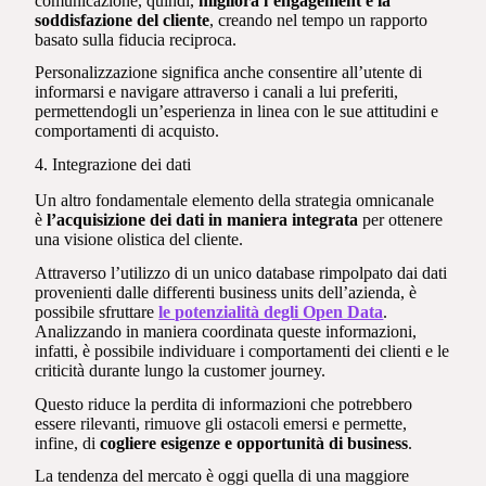
comunicazione, quindi,
migliora l’engagement e la
soddisfazione del cliente
, creando nel tempo un rapporto
basato sulla fiducia reciproca.
Personalizzazione significa anche consentire all’utente di
informarsi e navigare attraverso i canali a lui preferiti,
permettendogli un’esperienza in linea con le sue attitudini e
comportamenti di acquisto.
4. Integrazione dei dati
Un altro fondamentale elemento della strategia omnicanale
è
l’acquisizione dei dati in maniera integrata
per ottenere
una visione olistica del cliente.
Attraverso l’utilizzo di un unico database rimpolpato dai dati
provenienti dalle differenti business units dell’azienda, è
possibile sfruttare
le potenzialità degli Open Data
.
Analizzando in maniera coordinata queste informazioni,
infatti, è possibile individuare i comportamenti dei clienti e le
criticità durante lungo la customer journey.
Questo riduce la perdita di informazioni che potrebbero
essere rilevanti, rimuove gli ostacoli emersi e permette,
infine, di
cogliere esigenze e opportunità di business
.
La tendenza del mercato è oggi quella di una maggiore