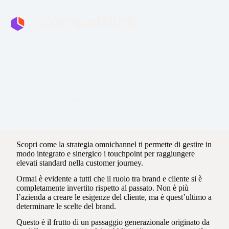
S
a
l
t
a
a
l
Omnichannel: come l’omnicanalità aiuta l’impresa nel
c
marketing
o
n
News Marketing
t
e
n
u
t
Scopri come la strategia omnichannel ti permette di gestire in
o
modo integrato e sinergico i touchpoint per raggiungere
elevati standard nella customer journey.
Ormai è evidente a tutti che il ruolo tra brand e cliente si è
completamente invertito rispetto al passato. Non è più
l’azienda a creare le esigenze del cliente, ma è quest’ultimo a
determinare le scelte del brand.
Questo è il frutto di un passaggio generazionale originato da