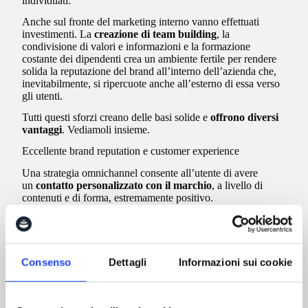
individuati.
Anche sul fronte del marketing interno vanno effettuati
investimenti. La
creazione di team building
, la
condivisione di valori e informazioni e la formazione
costante dei dipendenti crea un ambiente fertile per rendere
solida la reputazione del brand all’interno dell’azienda che,
inevitabilmente, si ripercuote anche all’esterno di essa verso
gli utenti.
Tutti questi sforzi creano delle basi solide e
offrono diversi
vantaggi
. Vediamoli insieme.
Eccellente brand reputation e customer experience
Una strategia omnichannel consente all’utente di avere
un
contatto personalizzato con il marchio
, a livello di
contenuti e di forma, estremamente positivo.
È lui a poter scegliere le informazioni da selezionare come
rilevanti e anche come e dove andarle a reperire. Potrà
utilizzare il canale privilegiato in base alle proprie preferenze
di contatto ed essere certo di poter modificare il touchpoint
Consenso
Dettagli
Informazioni sui cookie
senza perdere nulla per strada.
Ad esempio, una persona, navigando da mobile, potrebbe
inserire nel carrello di un e-commerce alcuni prodotti e poi