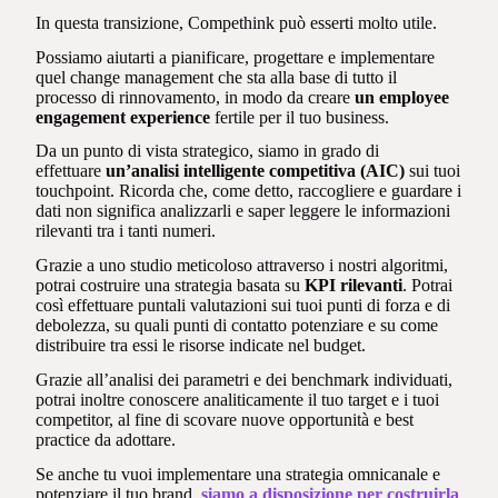
In questa transizione, Compethink può esserti molto utile.
Possiamo aiutarti a pianificare, progettare e implementare
quel change management che sta alla base di tutto il
processo di rinnovamento, in modo da creare
un employee
engagement experience
fertile per il tuo business.
Da un punto di vista strategico, siamo in grado di
effettuare
un’analisi intelligente competitiva (AIC)
sui tuoi
touchpoint. Ricorda che, come detto, raccogliere e guardare i
dati non significa analizzarli e saper leggere le informazioni
rilevanti tra i tanti numeri.
Grazie a uno studio meticoloso attraverso i nostri algoritmi,
potrai costruire una strategia basata su
KPI rilevanti
. Potrai
così effettuare puntali valutazioni sui tuoi punti di forza e di
debolezza, su quali punti di contatto potenziare e su come
distribuire tra essi le risorse indicate nel budget.
Grazie all’analisi dei parametri e dei benchmark individuati,
potrai inoltre conoscere analiticamente il tuo target e i tuoi
competitor, al fine di scovare nuove opportunità e best
practice da adottare.
Se anche tu vuoi implementare una strategia omnicanale e
potenziare il tuo brand,
siamo a disposizione per costruirla