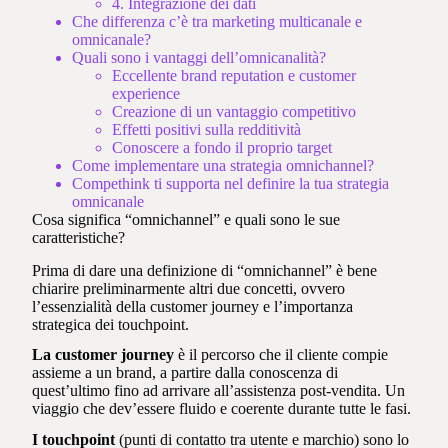
4. Integrazione dei dati
Che differenza c’è tra marketing multicanale e
omnicanale?
Quali sono i vantaggi dell’omnicanalità?
Eccellente brand reputation e customer
experience
Creazione di un vantaggio competitivo
Effetti positivi sulla redditività
Conoscere a fondo il proprio target
Come implementare una strategia omnichannel?
Compethink ti supporta nel definire la tua strategia
omnicanale
Cosa significa “omnichannel” e quali sono le sue
caratteristiche?
Prima di dare una definizione di “omnichannel” è bene
chiarire preliminarmente altri due concetti, ovvero
l’essenzialità della customer journey e l’importanza
strategica dei touchpoint.
La customer journey
è il percorso che il cliente compie
assieme a un brand, a partire dalla conoscenza di
quest’ultimo fino ad arrivare all’assistenza post-vendita. Un
viaggio che dev’essere fluido e coerente durante tutte le fasi.
I touchpoint
(punti di contatto tra utente e marchio) sono lo