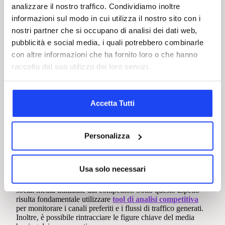
analizzare il nostro traffico. Condividiamo inoltre
Successivamente, si passa all’acquisto dei media, con
informazioni sul modo in cui utilizza il nostro sito con i
l’effettivo posizionamento degli annunci tramite le
nostri partner che si occupano di analisi dei dati web,
piattaforme di advertising, che consentono di automatizzare
le campagne in tempo reale.
pubblicità e social media, i quali potrebbero combinarle
con altre informazioni che ha fornito loro o che hanno
Infine, nella fase di monitoraggio i risultati vengono
analizzati costantemente, permettendo di modificare i
raccolto dal suo utilizzo dei loro servizi.
parametri della campagna per
massimizzare il ROI
(Return
on Investment).
Come identificare i media buyer di un competitor
Accetta Tutti
Osservare i media buyer dei concorrenti è certamente
una
mossa strategica
per migliorare le proprie campagne
pubblicitarie e intercettare le best practice.
Personalizza
Conoscere, infatti, il team aziendale o le agenzie di media
planning che se ne occupano può fornire informazioni
preziose su approcci, canali e budget impiegati.
Usa solo necessari
Un primo passo consiste nell’analizzare le piattaforme di
social media utilizzate dai competitor. Sotto questo aspetto
risulta fondamentale utilizzare
tool di analisi competitiva
per monitorare i canali preferiti e i flussi di traffico generati.
Inoltre, è possibile rintracciare le figure chiave del media