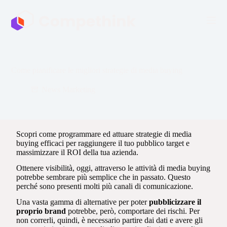
S
a
l
t
a
a
l
Come pianificare le migliori strategie di media buying
c
o
News Marketing
n
t
e
n
u
Scopri come programmare ed attuare strategie di media
t
buying efficaci per raggiungere il tuo pubblico target e
o
massimizzare il ROI della tua azienda.
Ottenere visibilità, oggi, attraverso le attività di media buying
potrebbe sembrare più semplice che in passato. Questo
perché sono presenti molti più canali di comunicazione.
Una vasta gamma di alternative per poter
pubblicizzare il
proprio brand
potrebbe, però, comportare dei rischi. Per
non correrli, quindi, è necessario partire dai dati e avere gli