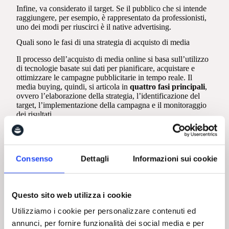
Infine, va considerato il target. Se il pubblico che si intende
raggiungere, per esempio, è rappresentato da professionisti,
uno dei modi per riuscirci è il native advertising.
Quali sono le fasi di una strategia di acquisto di media
Il processo dell’acquisto di media online si basa sull’utilizzo
di tecnologie basate sui dati per pianificare, acquistare e
ottimizzare le campagne pubblicitarie in tempo reale. Il
media buying, quindi, si articola in
quattro fasi principali
,
ovvero l’elaborazione della strategia, l’identificazione del
target, l’implementazione della campagna e il monitoraggio
dei risultati.
I primi due step sono quelli relativi alla “pianificazione”,
mentre i secondi riguardano la fase “operativa”.
Inizialmente, il compito del media buyer planner è quello di
Consenso
Dettagli
Informazioni sui cookie
definire gli obiettivi che si vogliono raggiungere (aumento
dei lead, ottenere più traffico organico, ecc.).
Dopodiché, è il turno della costruzione delle buyer personas,
Questo sito web utilizza i cookie
stabilendo ai cluster di utenti a cui inviare i messaggi
promozionali. Rientra in questa fase anche la scelta dei
Utilizziamo i cookie per personalizzare contenuti ed
canali di comunicazione più performanti rispetto agli
annunci, per fornire funzionalità dei social media e per
obiettivi e ai
touchpoint attivati dal pubblico target
.