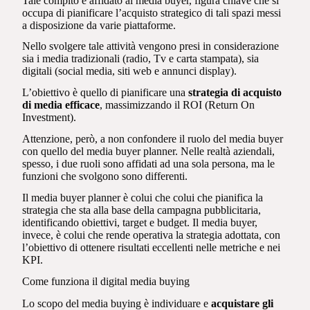
Tale compito è affidato al media buyer, figura chiave che si
occupa di pianificare l’acquisto strategico di tali spazi messi
a disposizione da varie piattaforme.
Nello svolgere tale attività vengono presi in considerazione
sia i media tradizionali (radio, Tv e carta stampata), sia
digitali (social media, siti web e annunci display).
L’obiettivo è quello di pianificare una
strategia di acquisto
di media efficace
, massimizzando il ROI (Return On
Investment).
Attenzione, però, a non confondere il ruolo del media buyer
con quello del media buyer planner. Nelle realtà aziendali,
spesso, i due ruoli sono affidati ad una sola persona, ma le
funzioni che svolgono sono differenti.
Il media buyer planner è colui che colui che pianifica la
strategia che sta alla base della campagna pubblicitaria,
identificando obiettivi, target e budget. Il media buyer,
invece, è colui che rende operativa la strategia adottata, con
l’obiettivo di ottenere risultati eccellenti nelle metriche e nei
KPI.
Come funziona il digital media buying
Lo scopo del media buying è individuare e
acquistare gli