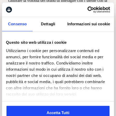
calibrare la volontà del brand di interagire con l’utente con la
privacy di quest’ultimo.
6. Chatbot, l’intelligenza artificiale al servizio degli utenti
Ideati attraverso l’intelligenza artificiale, consentono di
Consenso
Dettagli
Informazioni sui cookie
offrire ai propri utenti un’
assistenza continua
.
Per raggiungere questo traguardo si deve partire da una
definizione precisa degli obiettivi (assistenza 24 ore su 7, i
Questo sito web utilizza i cookie
processi da automatizzare, ecc…). Il secondo passaggio è
quello di progettare l’interfaccia della conversazione, che
Utilizziamo i cookie per personalizzare contenuti ed
deve essere chiara e User Friendly.
annunci, per fornire funzionalità dei social media e per
Nel progettare e ottimizzare un chatbot si devono adottare le
analizzare il nostro traffico. Condividiamo inoltre
tecniche di apprendimento automatico per garantire ai
informazioni sul modo in cui utilizza il nostro sito con i
clienti
chiarezza e completezza delle
informazioni
ricevute.
nostri partner che si occupano di analisi dei dati web,
pubblicità e social media, i quali potrebbero combinarle
L’altra faccia della medaglia è la gestione degli errori,
essenziale per accrescere la brand reputation, in un continuo
con altre informazioni che ha fornito loro o che hanno
processo di monitoraggio delle prestazioni del chatbot.
raccolto dal suo utilizzo dei loro servizi.
7. Punto vendita, creare un’esperienza di acquisto integrata
Oggi il negozio fisico deve essere concepito come un
luogo
Accetta Tutti
di interazione a 360°
, capace di conciliare in maniera