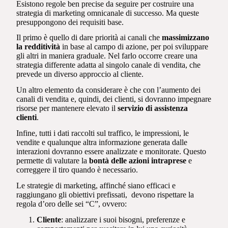
Esistono regole ben precise da seguire per costruire una
strategia di marketing omnicanale di successo. Ma queste
presuppongono dei requisiti base.
Il primo è quello di dare priorità ai canali che
massimizzano
la redditività
in base al campo di azione, per poi sviluppare
gli altri in maniera graduale. Nel farlo occorre creare una
strategia differente adatta al singolo canale di vendita, che
prevede un diverso approccio al cliente.
Un altro elemento da considerare è che con l’aumento dei
canali di vendita e, quindi, dei clienti, si dovranno impegnare
risorse per mantenere elevato il
servizio di assistenza
clienti
.
Infine, tutti i dati raccolti sul traffico, le impressioni, le
vendite e qualunque altra informazione generata dalle
interazioni dovranno essere analizzate e monitorate. Questo
permette di valutare la
bontà delle azioni intraprese
e
correggere il tiro quando è necessario.
Le strategie di marketing, affinché siano efficaci e
raggiungano gli obiettivi prefissati, devono rispettare la
regola d’oro delle sei “C”, ovvero:
Cliente
: analizzare i suoi bisogni, preferenze e