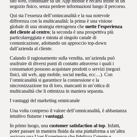
sito web, continuare su un’App mobile e recarsi infine in un
negozio fisico, senza perdere informazioni lungo il percorso.
Qui sta l’essenza dell’omincanalità e la sua notevole
differenza con la multicanalità: la prima è una visione
globale di una strategia eterogenea che
mette l’esperienza
del cliente al centro
; la seconda è una prospettiva più
particolareggiata e mirata al singolo canale di
comunicazione, adottando un approccio top-down
dall’azienda al cliente.
Calando il ragionamento sulla vendita, un’azienda può
usufruire di diversi punti di contatto attraverso i quali i
consumatori possono acquistare prodotti o servizi (negozi
fisici, siti web, app mobile, social media, ecc…). Con
l’omnicanalità si garantisce la connessione e la
sincronizzazione tra di loro, mancanti in un’ottica di
multicanalità che li ottimizza in maniera separata.
I vantaggi del marketing omnicanale
Una volta compreso il valore dell’omnicanalità, è abbastanza
intuitivo fiutarne i
vantaggi
.
In primo luogo, una
customer satisfaction al top
. Infatti,
poter passare in maniera fluida da una piattaforma a un’altra
assicura una User Experience che fidelizza l’utente e