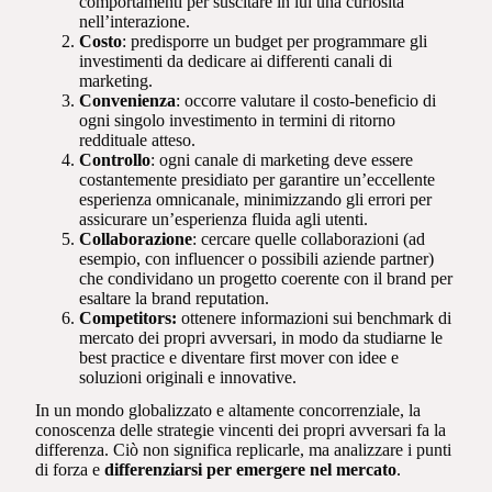
comportamenti per suscitare in lui una curiosità
nell’interazione.
Costo
: predisporre un budget per programmare gli
investimenti da dedicare ai differenti canali di
marketing.
Convenienza
: occorre valutare il costo-beneficio di
ogni singolo investimento in termini di ritorno
reddituale atteso.
Controllo
: ogni canale di marketing deve essere
costantemente presidiato per garantire un’eccellente
esperienza omnicanale, minimizzando gli errori per
assicurare un’esperienza fluida agli utenti.
Collaborazione
: cercare quelle collaborazioni (ad
esempio, con influencer o possibili aziende partner)
che condividano un progetto coerente con il brand per
esaltare la brand reputation.
Competitors:
ottenere informazioni sui benchmark di
mercato dei propri avversari, in modo da studiarne le
best practice e diventare first mover con idee e
soluzioni originali e innovative.
In un mondo globalizzato e altamente concorrenziale, la
conoscenza delle strategie vincenti dei propri avversari fa la
differenza. Ciò non significa replicarle, ma analizzare i punti
di forza e
differenziarsi per emergere nel mercato
.