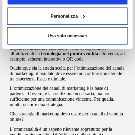
armonica la componente tangibile a quella digitale.
L’obiettivo è creare un’esperienza di acquisto integrata e
Personalizza
senza soluzione di continuità tra il punto vendita fisico e i
canali online. Come riuscirci? Esistono differenti espedienti.
Il primo è offrire un servizio di ritiro in negozio per gli
Usa solo necessari
acquisti online. Questo permette ai clienti di combinare la
comodità dell’acquisto in rete con la rapidità del ritiro in
negozio. Particolare attenzione va data, soprattutto,
all’utilizzo della
tecnologia nel punto vendita
attraverso, ad
esempio, schermi interattivi o QR code.
Qualunque sia la strada scelta per l’ottimizzazione del canale
di marketing, il risultato deve essere un confine immateriale
tra esperienza fisica e digitale.
L’ottimizzazione dei canali di marketing è la base di
partenza. Ovvero, è la condizione necessaria, ma non
sufficiente per una comunicazione vincente. Per quella,
infatti, occorre una strategia.
Che strategia di marketing devo usare per i canali di vendita
online?
L’omnicanalità è un aspetto rilevante soprattutto per la
vendita online poiché dall’efficacia della strategia