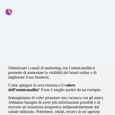
S
a
l
t
a
a
l
Come ottimizzare i canali di marketing con l’omnicanalità?
c
o
News Marketing
n
t
e
n
u
Ottimizzare i canali di marketing con l’omnicanalità ti
t
permette di aumentare la visibilità del brand online e di
o
migliorare il tuo business.
Come spiegare la vera essenza e il
valore
dell’omnicanalità
? Forse è meglio partire da un esempio.
Immaginiamo di voler prenotare una vacanza con gli amici.
Abbiamo bisogno di avere più informazioni possibili e di
ricevere un’assistenza tempestiva indipendentemente dal
canale utilizzato. Potremmo, infatti, recarci in un’agenzia