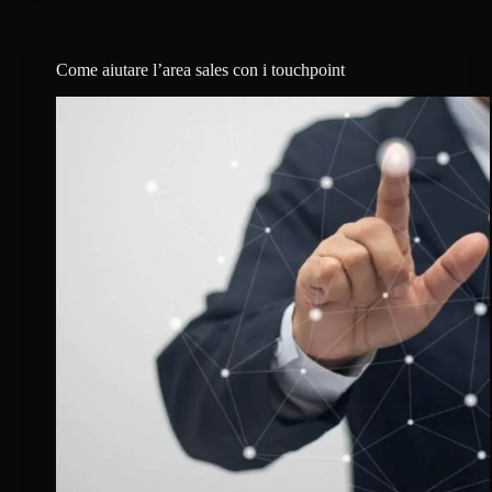
stadi
del
customer
journey?
Come aiutare l’area sales con i touchpoint