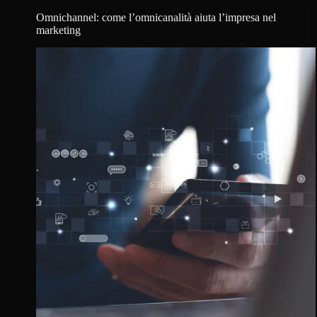
perché
rivolgersi
Omnichannel: come l’omnicanalità aiuta l’impresa nel
a
marketing
Compethink