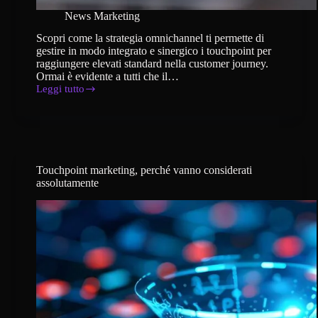
News Marketing
Scopri come la strategia omnichannel ti permette di
gestire in modo integrato e sinergico i touchpoint per
raggiungere elevati standard nella customer journey.
Ormai è evidente a tutti che il…
Leggi tutto
Omnichannel:
come
l’omnicanalità
aiuta
l’impresa
nel
marketing
Touchpoint marketing, perché vanno considerati
assolutamente