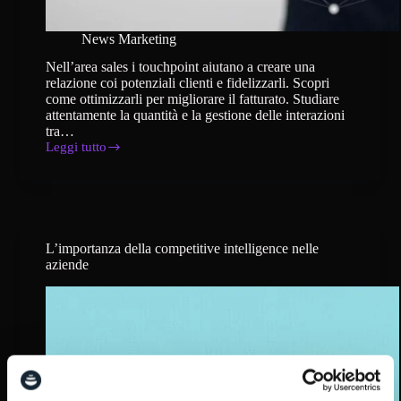
News Marketing
Nell’area sales i touchpoint aiutano a creare una
relazione coi potenziali clienti e fidelizzarli. Scopri
come ottimizzarli per migliorare il fatturato. Studiare
attentamente la quantità e la gestione delle interazioni
tra…
Leggi tutto
Come
aiutare
l’area
sales
con
i
touchpoint
L’importanza della competitive intelligence nelle
aziende