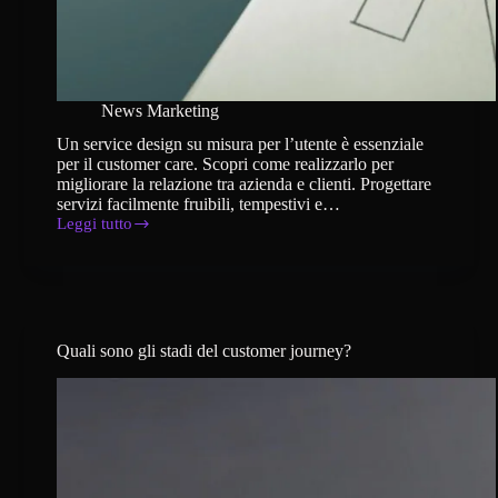
News Marketing
Un service design su misura per l’utente è essenziale
per il customer care. Scopri come realizzarlo per
migliorare la relazione tra azienda e clienti. Progettare
servizi facilmente fruibili, tempestivi e…
Leggi tutto
Come
realizzare
un
service
design
su
misura
Quali sono gli stadi del customer journey?
per
l’utente