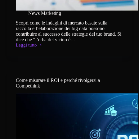
News Marketing
Scopri come le indagini di mercato basate sulla
raccolta e l’elaborazione dei big data possono
contribuire al successo delle strategie del tuo brand. Si
dice che “l’erba del vicino è…
Leggi tutto
Indagini
di
mercato:
i
big
data
possono
Come misurare il ROI e perché rivolgersi a
aiutare
Compethink
le
aziende?