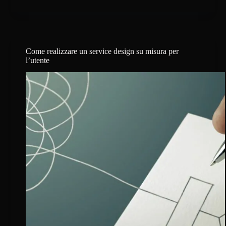
sfruttare
i
touchpoint
per
una
strategia
Come realizzare un service design su misura per
omnicanale
l’utente