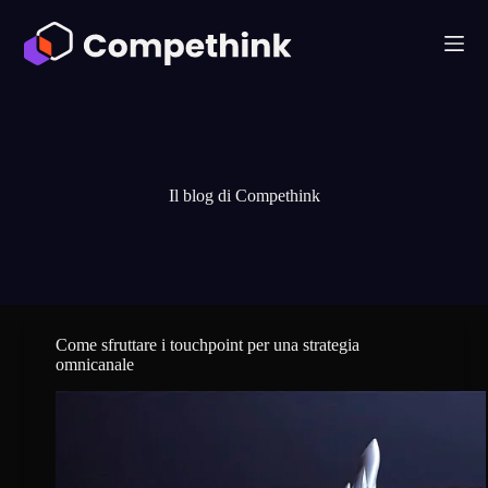
S
a
l
t
a
a
l
c
o
Il blog di Compethink
n
t
e
n
u
t
o
Come sfruttare i touchpoint per una strategia
omnicanale