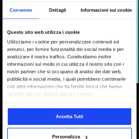
Consenso
Dettagli
Informazioni sui cookie
Questo sito web utilizza i cookie
Utilizziamo i cookie per personalizzare contenuti ed
annunci, per fornire funzionalità dei social media e per
analizzare il nostro traffico. Condividiamo inoltre
informazioni sul modo in cui utilizza il nostro sito con i
nostri partner che si occupano di analisi dei dati web,
pubblicità e social media, i quali potrebbero combinarle
News Marketing
con altre informazioni che ha fornito loro o che hanno
raccolto dal suo utilizzo dei loro servizi.
Scopri come la competitive intelligence è in grado di
analizzare le best practice e le tendenze del mercato
per il vantaggio competitivo del tuo brand. Un’azienda
può essere paragonata a…
Accetta Tutti
Leggi tutto
L’importanza
della
competitive
intelligence
Personalizza